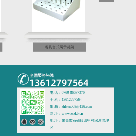
餐具台式展示货架
电 话：0769-86637370
手 机：13612797564
邮 箱：zhisen008@126.com
网 址：www.zszkb.cn
地 址：东莞市石碣镇四甲村宋屋管理
区