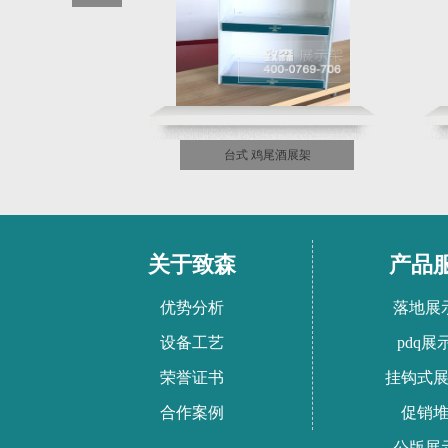
台式 鸡尾酒展架
关于致森
产品
优势分析
落地展
设备工艺
pdq展
荣誉证书
挂钩式
合作案例
促销
公版展