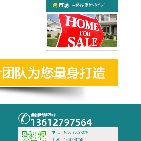
观
市场
--终端促销抢先机
电 话：0769-86637370
手 机：13612797564