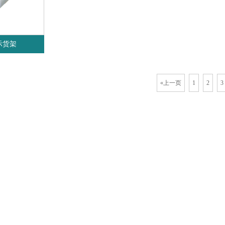
示货架
«上一页
1
2
3